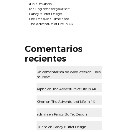
¡Hola, mundo!
Making time for your self
Fancy Buffet Design
Life Treasure’s Timelapse
The Adventure of Life in 4K
Comentarios
recientes
Un comentarista de WordPress
en
¡Hola,
mundo!
Alpha
en
The Adventure of Life in 4K
Xhon
en
The Adventure of Life in 4K
admin
en
Fancy Buffet Design
Durim
en
Fancy Buffet Design