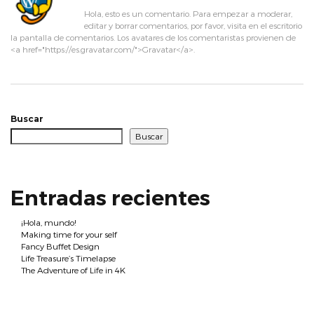
Hola, esto es un comentario. Para empezar a moderar,
editar y borrar comentarios, por favor, visita en el escritorio
la pantalla de comentarios. Los avatares de los comentaristas provienen de
<a href="https://es.gravatar.com/">Gravatar</a>.
Buscar
Buscar
Entradas recientes
¡Hola, mundo!
Making time for your self
Fancy Buffet Design
Life Treasure’s Timelapse
The Adventure of Life in 4K