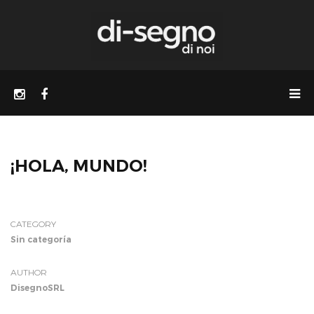
¡HOLA, MUNDO!
CATEGORY
Sin categoría
AUTHOR
DisegnoSRL