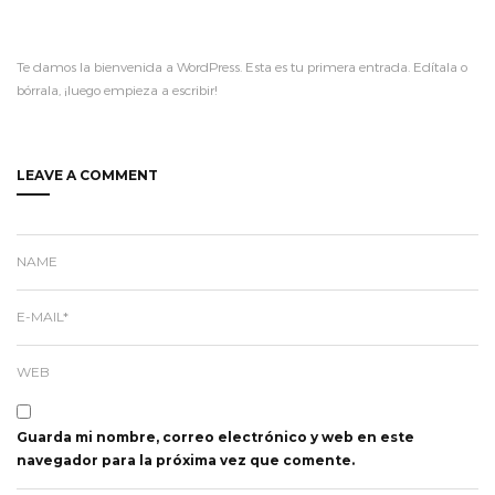
Te damos la bienvenida a WordPress. Esta es tu primera entrada. Edítala o
bórrala, ¡luego empieza a escribir!
LEAVE A COMMENT
NAME
E-MAIL*
WEB
Guarda mi nombre, correo electrónico y web en este
navegador para la próxima vez que comente.